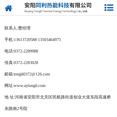
网站首页
公司概况
联系人:曹经理
产品中心
手机:13613720588 13503464975
新闻中心
电话:0372-2289988
联系我们
传真:0372-2283028
邮箱:tongli0372@126.com
网址:www.aytongli.com
地 址:河南省安阳市北关区民航路街道创业
大道东段高速桥
东路南2号院